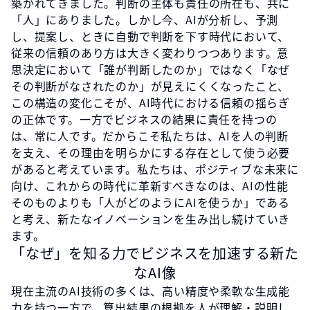
築かれてきました。判断の主体も責任の所在も、共に
「人」にありました。しかし今、AIが分析し、予測
し、提案し、ときに自動で判断を下す時代において、
従来の信頼のあり方は大きく変わりつつあります。意
思決定において「誰が判断したのか」ではなく「なぜ
その判断がなされたのか」が見えにくくなったこと、
この構造の変化こそが、AI時代における信頼の揺らぎ
の正体です。一方でビジネスの結果に責任を持つの
は、常に人です。だからこそ私たちは、AIを人の判断
を支え、その理由を明らかにする存在として使う必要
があると考えています。私たちは、ポジティブな未来に
向け、これからの時代に革新すべきなのは、AIの性能
そのものよりも「人がどのようにAIを使うか」である
と考え、新たなイノベーションを生み出し続けていき
ます。
「なぜ」を知る力でビジネスを加速する新た
なAI像
現在主流のAI技術の多くは、高い精度や柔軟な生成能
力を持つ一方で、算出結果の根拠を人が理解・説明し