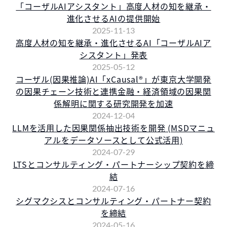
「コーザルAIアシスタント」高度人材の知を継承・
進化させるAIの提供開始
2025-11-13
高度人材の知を継承・進化させるAI「コーザルAIア
シスタント」発表
2025-05-12
コーザル(因果推論)AI「xCausal®︎」が東京大学開発
の因果チェーン技術と連携金融・経済領域の因果関
係解明に関する研究開発を加速
2024-12-04
LLMを活用した因果関係抽出技術を開発 (MSDマニュ
アルをデータソースとして公式活用)
2024-07-29
LTSとコンサルティング・パートナーシップ契約を締
結
2024-07-16
シグマクシスとコンサルティング・パートナー契約
を締結
2024-05-16