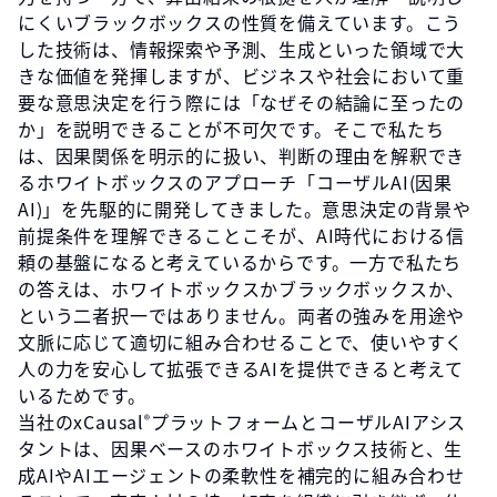
にくいブラックボックスの性質を備えています。こう
した技術は、情報探索や予測、生成といった領域で大
きな価値を発揮しますが、ビジネスや社会において重
要な意思決定を行う際には「なぜその結論に至ったの
か」を説明できることが不可欠です。そこで私たち
は、因果関係を明示的に扱い、判断の理由を解釈でき
るホワイトボックスのアプローチ「コーザルAI(因果
AI)」を先駆的に開発してきました。意思決定の背景や
前提条件を理解できることこそが、AI時代における信
頼の基盤になると考えているからです。一方で私たち
の答えは、ホワイトボックスかブラックボックスか、
という二者択一ではありません。両者の強みを用途や
文脈に応じて適切に組み合わせることで、使いやすく
人の力を安心して拡張できるAIを提供できると考えて
いるためです。
当社のxCausal
プラットフォームとコーザルAIアシス
®
タントは、因果ベースのホワイトボックス技術と、生
成AIやAIエージェントの柔軟性を補完的に組み合わせ