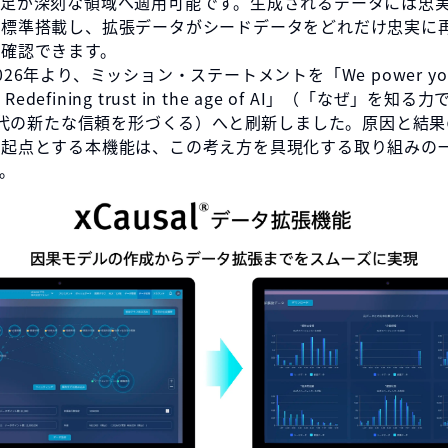
足が深刻な領域へ適用可能です。生成されるデータには忠実（Fi
を標準搭載し、拡張データがシードデータをどれだけ忠実に
に確認できます。
26年より、ミッション・ステートメントを「We power your 
〜 Redefining trust in the age of AI」（「なぜ」を
I時代の新たな信頼を形づくる）へと刷新しました。原因と結
を起点とする本機能は、この考え方を具現化する取り組みの
。