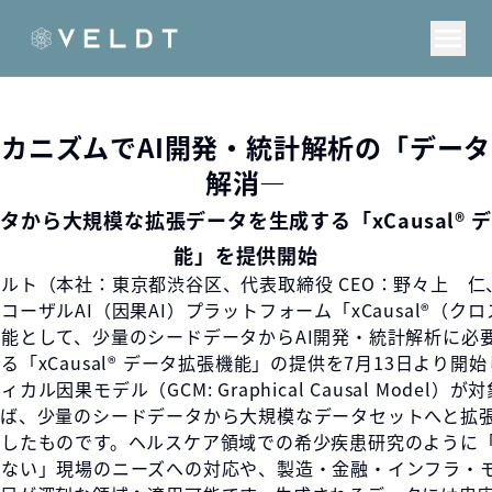
カニズムでAI開発・統計解析の「デー
解消―
タから大規模な拡張データを生成する「xCausal®︎ 
能」を提供開始
ルト（本社：東京都渋谷区、代表取締役 CEO：野々上 仁
ーザルAI（因果AI）プラットフォーム「xCausal®︎（ク
能として、少量のシードデータからAI開発・統計解析に必
る「xCausal®︎ データ拡張機能」の提供を7月13日より開
カル因果モデル（GCM: Graphical Causal Model）
れば、少量のシードデータから大規模なデータセットへと拡
用したものです。ヘルスケア領域での希少疾患研究のように
少ない」現場のニーズへの対応や、製造・金融・インフラ・