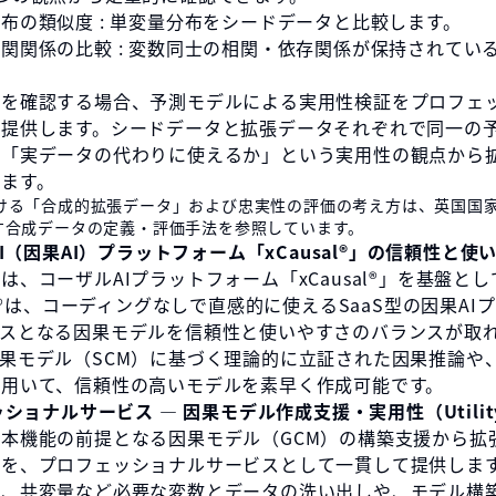
布の類似度 : 単変量分布をシードデータと比較します。
関関係の比較 : 変数同士の相関・依存関係が保持されてい
度を確認する場合、予測モデルによる実用性検証をプロフェ
て提供します。シードデータと拡張データそれぞれで同一の
し「実データの代わりに使えるか」という実用性の観点から
ます。
おける「合成的拡張データ」および忠実性の評価の考え方は、英国国
示す合成データの定義・評価手法を参照しています。
AI（因果AI）プラットフォーム「xCausal®︎」の信頼性と使
は、コーザルAIプラットフォーム「xCausal®︎」を基盤と
al®︎は、コーディングなしで直感的に使えるSaaS型の因果AI
ースとなる因果モデルを信頼性と使いやすさのバランスが取
果モデル（SCM）に基づく理論的に立証された因果推論や
を用いて、信頼性の高いモデルを素早く作成可能です。
ッショナルサービス ― 因果モデル作成支援・実用性（Utili
本機能の前提となる因果モデル（GCM）の構築支援から拡
でを、プロフェッショナルサービスとして一貫して提供しま
は、共変量など必要な変数とデータの洗い出しや、モデル構