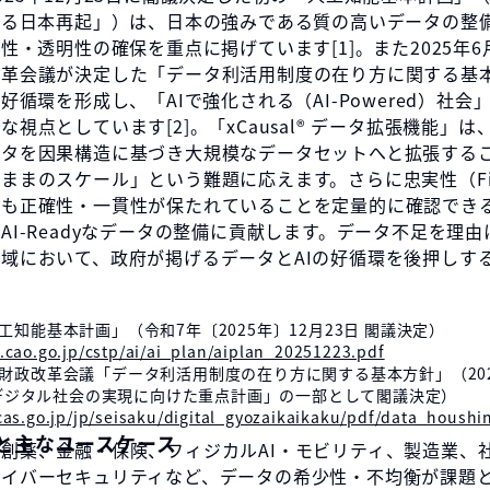
よる日本再起」）は、日本の強みである質の高いデータの整
能性・透明性の確保を重点に掲げています[1]。また2025年6
改革会議が決定した「データ利活用制度の在り方に関する基
の好循環を形成し、「AIで強化される（AI-Powered）社会
視点としています[2]。「xCausal®︎ データ拡張機能」
ータを因果構造に基づき大規模なデータセットへと拡張する
ままのスケール」という難題に応えます。さらに忠実性（Fide
後も正確性・一貫性が保たれていることを定量的に確認でき
AI-Readyなデータの整備に貢献します。データ不足を理由
域において、政府が掲げるデータとAIの好循環を後押しす
人工知能基本計画」（令和7年〔2025年〕12月23日 閣議決定）
.cao.go.jp/cstp/ai/ai_plan/aiplan_20251223.pdf
ル行財政改革会議「データ利活用制度の在り方に関する基本方針」（202
デジタル社会の実現に向けた重点計画」の一部として閣議決定）
cas.go.jp/jp/seisaku/digital_gyozaikaikaku/pdf/data_housh
と主なユースケース
創薬、金融・保険、フィジカルAI・モビリティ、製造業、
サイバーセキュリティなど、データの希少性・不均衡が課題