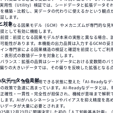
実用性（Utility）検証では、シードデータと拡張データそ
ルを構築・比較し、実データの代わりに使えるかという観点
証します。
と対象
ースとなる因果モデル（GCM）やメカニズムが専門的な見
前提として有効に機能します。
の前提：前提となる因果モデルが本来の実態と異なる場合、
可能性があります。本機能の出力品質は入力するGCMの妥
メイン専門家による因果構造の検証と確認を前提としてご利
タ：表形式の数値データを対象とします。
のバランス：拡張の品質はシードデータにおける変数間のバ
。偏りの大きいデータでは、その偏りを反映した拡張となる
adyなデータへの貢献
すぐに学習・推論へ活用できる状態に整えた「AI-Readyな
の政策で急速に高まっています。AI-Readyなデータとは
、正確性・一貫性・完全性が担保され、機械が意味まで解釈
します。AIがハルシネーションやバイアスを抑え精度を高
高いデータが大量に必要とされます。
025年12月23日に閣議決定した初の「人工知能基本計画」