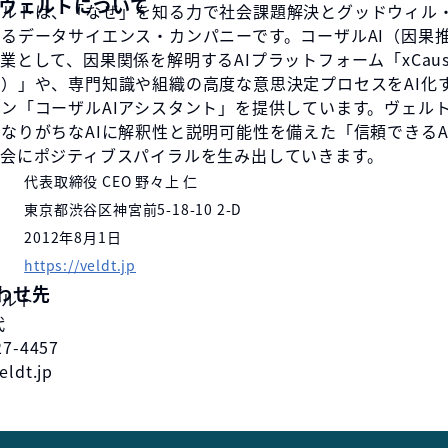
社ヴェルトについて
ェルトは、「なぜ」を知る力で社会課題解決とグッドウィル
るデータサイエンス・カンパニーです。コーザルAI（因果推
業として、因果関係を解明するAIプラットフォーム「xCausa
）」や、専門知識や組織の高度な意思決定プロセスをAI化
ン「コーザルAIアシスタント」を提供しています。ヴェル
なりがちなAIに解釈性と説明可能性を備えた「信頼できるA
社会にポジティブスパイラルを生み出していきます。
代表取締役 CEO 野々上 仁
東京都渋谷区神宮前5-18-10 2-D
2012年8月1日
https://veldt.jp
わせ先
ェルト
代
7-4457
ldt.jp