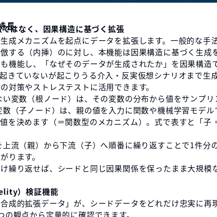
特長
模倣ではなく、因果構造に基づく拡張
タ生成メカニズムを起点にデータを拡張します。一般的な手
模倣する（内挿）のに対し、本機能は因果構造に基づく生成
でも機能し、「なぜそのデータが生成されたか」を因果構造
は起きていないが起こりうる介入・反実仮想シナリオまで生
への対策やストレステストに活用できます。
ない変数（根ノード）は、その変数の分布から値をサンプリ
変数（子ノード）は、親の値を入力に関数や機械学習モデル
値を決めます（＝関数型のメカニズム）。式で表すと「子 ＝ f
を上流（親）から下流（子）へ順番に繰り返すことで1件分
がります。
だけ繰り返せば、シードと同じ因果関係を保ったまま大規模
delity）検証機能
「合成的拡張データ」が、シードデータをどれだけ忠実に再
つの観点から定量的に確認できます。