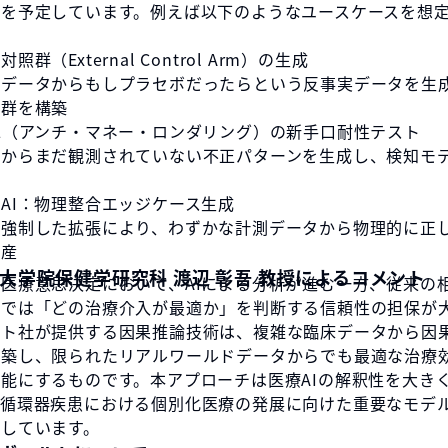
供を予定しています。例えば以下のようなユースケースを想
群（External Control Arm）の生成
データからもしプラセボだったらという反事実データを生
照群を構築
L（アンチ・マネー・ロンダリング）の新手口耐性テスト
からまだ観測されていない不正パターンを生成し、検知モ
AI：物理整合エッジケース生成
強制した拡張により、わずかな計測データから物理的に正
量産
学大学院保健学研究科 渡辺 彰吾 教授によるコメント
医療意思決定において、AIによる分析が進む一方、従来の
けでは「どの治療介入が最適か」を判断する信頼性の担保が
ルト社が提供する因果推論技術は、複雑な臨床データから因
構築し、限られたリアルワールドデータからでも最適な治療
能にするものです。本アプローチは医療AIの解釈性を大き
、循環器疾患における個別化医療の発展に向けた重要なモデ
待しています。